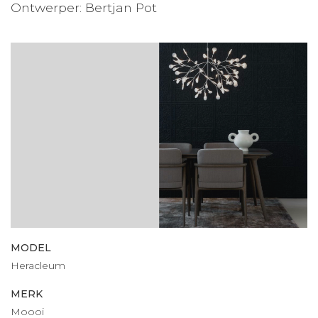
Ontwerper: Bertjan Pot
MODEL
Heracleum
MERK
Moooi