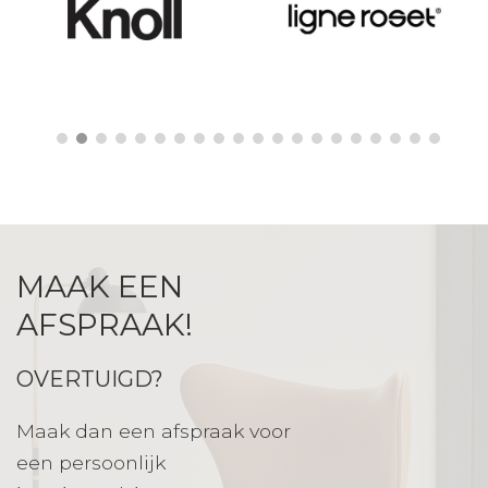
1
2
3
4
5
6
7
8
9
10
11
12
13
14
15
16
17
18
19
20
MAAK EEN
AFSPRAAK!
OVERTUIGD?
Maak dan een afspraak voor
een persoonlijk