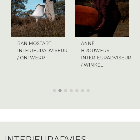
RAN MOSTART
ANNE
INTERIEURADVISEUR
BROUWERS
R
/ ONTWERP
INTERIEURADVISEUR
/ WINKEL
1
2
3
4
5
6
7
INTERIEURADVIES