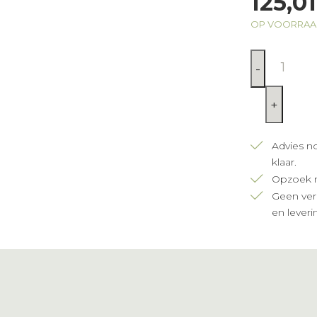
125,01
OP VOORRA
-
+
Advies n
klaar.
Opzoek n
Geen verz
en leveri