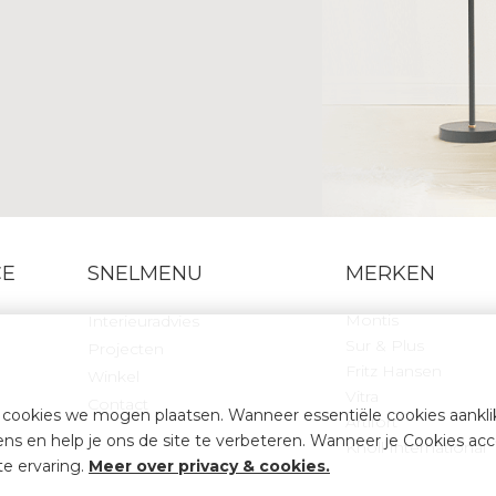
CE
SNELMENU
MERKEN
Montis
Interieuradvies
Sur & Plus
Projecten
Fritz Hansen
Winkel
Vitra
Contact
cookies we mogen plaatsen. Wanneer essentiële cookies aankli
Artifort
 en help je ons de site te verbeteren. Wanneer je Cookies acce
Knoll International
te ervaring.
Meer over privacy & cookies
.