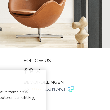
FOLLOW US
BEOORDELINGEN
9.5
253 reviews
kt verzamelen wij
pteren aanklikt krijg