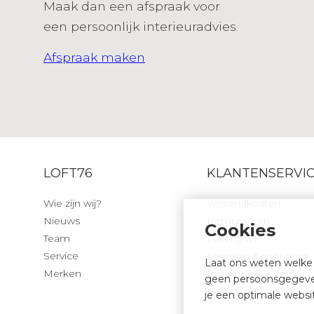
Maak dan een afspraak voor
een persoonlijk interieuradvies.
Afspraak maken
LOFT76
KLANTENSERVI
Wie zijn wij?
Verzendkosten
Nieuws
Retourneren
Cookies
Team
Levertijden
Service
Levering & montage
Laat ons weten welke 
Merken
Betalingen
geen persoonsgegevens
Garantie
je een optimale websi